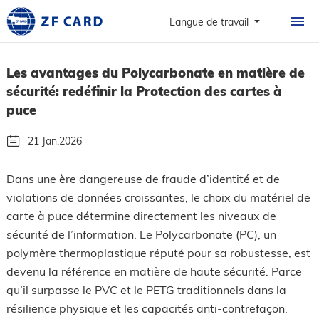
ACCUEIL
Langue de travail
PRODUITS
Les avantages du Polycarbonate en matière de
À PROPOS
sécurité: redéfinir la Protection des cartes à
CARTES
puce
CAS DE FIGURE
21 Jan,2026
NOUVELLES ET FAQ
Par: Guangzhou Zhanfeng Smart Card Technology Co.,Ltd.
Dans une ère dangereuse de fraude d’identité et de
violations de données croissantes, le choix du matériel de
CONTACT
Suivez Nous!
carte à puce détermine directement les niveaux de
sécurité de l’information. Le Polycarbonate (PC), un
polymère thermoplastique réputé pour sa robustesse, est
devenu la référence en matière de haute sécurité. Parce
qu’il surpasse le PVC et le PETG traditionnels dans la
résilience physique et les capacités anti-contrefaçon.