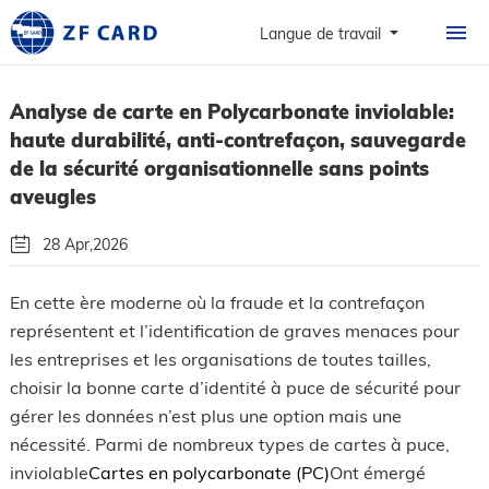
ACCUEIL
Langue de travail
PRODUITS
Analyse de carte en Polycarbonate inviolable:
À PROPOS
haute durabilité, anti-contrefaçon, sauvegarde
CARTES
de la sécurité organisationnelle sans points
aveugles
CAS DE FIGURE
28 Apr,2026
NOUVELLES ET FAQ
Par: Guangzhou Zhanfeng Smart Card Technology Co.,Ltd.
En cette ère moderne où la fraude et la contrefaçon
CONTACT
représentent et l’identification de graves menaces pour
Suivez Nous!
les entreprises et les organisations de toutes tailles,
choisir la bonne carte d’identité à puce de sécurité pour
gérer les données n’est plus une option mais une
nécessité. Parmi de nombreux types de cartes à puce,
inviolable
Cartes en polycarbonate (PC)
Ont émergé