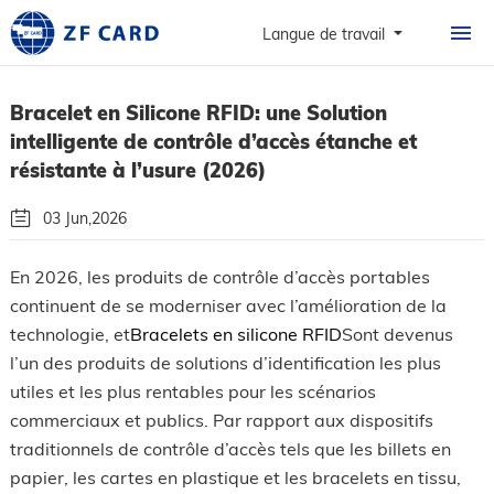
ACCUEIL
Langue de travail
PRODUITS
Bracelet en Silicone RFID: une Solution
À PROPOS
intelligente de contrôle d’accès étanche et
CARTES
résistante à l’usure (2026)
CAS DE FIGURE
03 Jun,2026
NOUVELLES ET FAQ
Par: Guangzhou Zhanfeng Smart Card Technology Co.,Ltd.
En 2026, les produits de contrôle d’accès portables
continuent de se moderniser avec l’amélioration de la
CONTACT
Suivez Nous!
technologie, et
Bracelets en silicone RFID
Sont devenus
l’un des produits de solutions d’identification les plus
utiles et les plus rentables pour les scénarios
commerciaux et publics. Par rapport aux dispositifs
traditionnels de contrôle d’accès tels que les billets en
papier, les cartes en plastique et les bracelets en tissu,