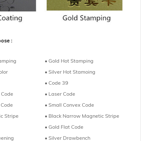
oose :
tamping
• Gold Hot Stamping
olor
• Silver Hot Stamoing
• Code 39
N Code
•
Laser Code
 Code
•
Small Convex Code
c Stripe
•
Black Narrow Magnetic Stripe
•
Gold Flat Code
eening
• Silver Drawbench