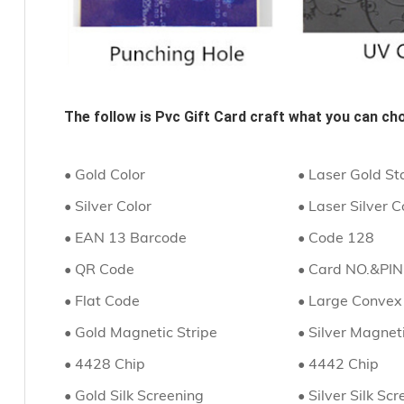
The follow is 
Pvc Gift Card
 craft what you can ch
• Gold Color
• Laser Gold S
• Silver Color
• Laser Silver C
• EAN 13 Barcode
• Code 128
• QR Code
• Card NO.&PI
•
Flat Code
• Large Convex
• Gold Magnetic Stripe
•
Silver Magneti
• 4428 Chip
•
4442 Chip
• Gold Silk Screening
•
Silver
Silk Scr